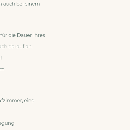
n auch bei einem
für die Dauer Ihres
ach darauf an.
!
em
afzimmer, eine
fügung.