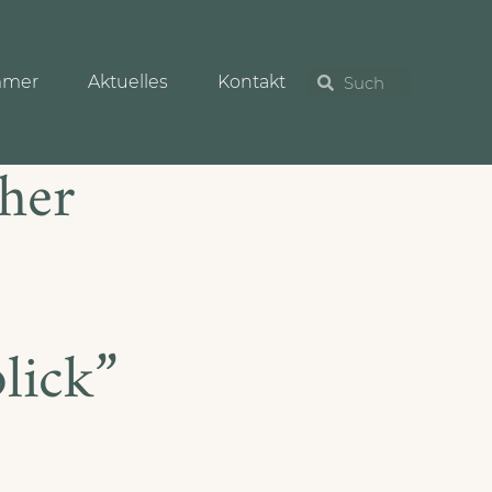
mmer
Aktuelles
Kontakt
her
lick”