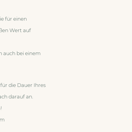
e für einen
ßen Wert auf
n auch bei einem
für die Dauer Ihres
ach darauf an.
!
em