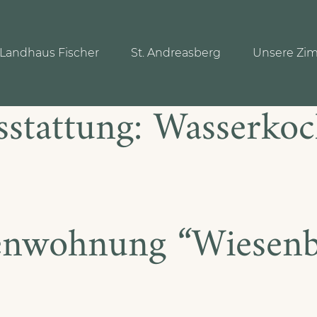
Landhaus Fischer
St. Andreasberg
Unsere Zi
sstattung:
Wasserkoc
enwohnung “Wiesenb