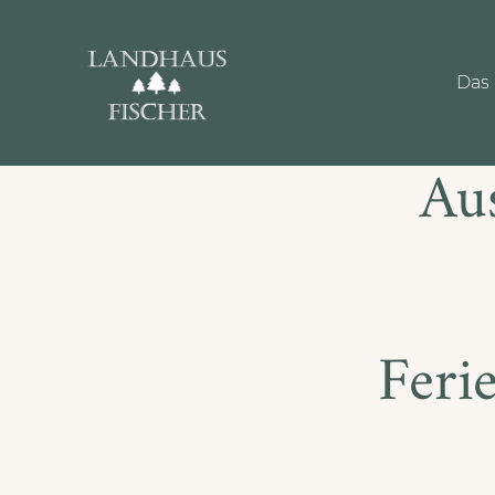
Das 
Au
Feri