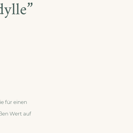
ylle”
e für einen
ßen Wert auf