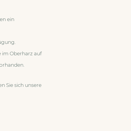
en ein
fügung.
e im Oberharz auf
vorhanden.
n Sie sich unsere