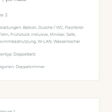
te:
2
stattungen:
Balkon
,
Dusche / WC
,
Flachbild-
Föhn
,
Frühstück inklusive
,
Minibar
,
Safe
,
wimmbadnutzung
,
W-LAN
,
Wasserkocher
tentyp:
Doppelbett
egorien:
Doppelzimmer
edatum
*