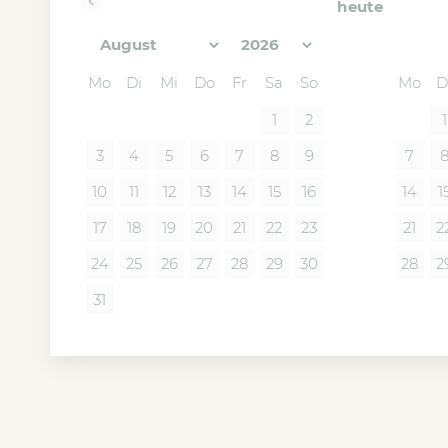
heute
<zurück
Mo
Di
Mi
Do
Fr
Sa
So
Mo
D
1
2
1
3
4
5
6
7
8
9
7
10
11
12
13
14
15
16
14
1
17
18
19
20
21
22
23
21
2
24
25
26
27
28
29
30
28
2
31