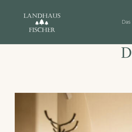
Das 
D