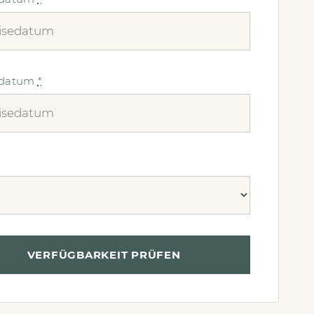
edatum
*