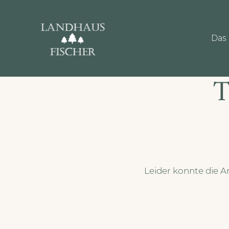
Das 
T
Leider konnte die A